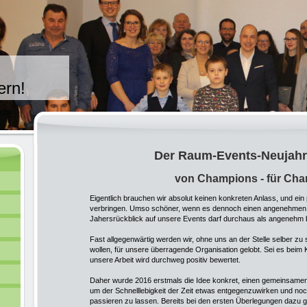
ern!
Der Raum-Events-Neujah
von Champions - für Ch
Eigentlich brauchen wir absolut keinen konkreten Anlass, und e
verbringen. Umso schöner, wenn es dennoch einen angenehmen A
Jahersrückblick auf unsere Events darf durchaus als angenehm
Fast allgegenwärtig werden wir, ohne uns an der Stelle selber zu 
wollen, für unsere überragende Organisation gelobt. Sei es beim 
unsere Arbeit wird durchweg positiv bewertet.
Daher wurde 2016 erstmals die Idee konkret, einen gemeinsamen
um der Schnelllebigkeit der Zeit etwas entgegenzuwirken und n
passieren zu lassen. Bereits bei den ersten Überlegungen dazu g