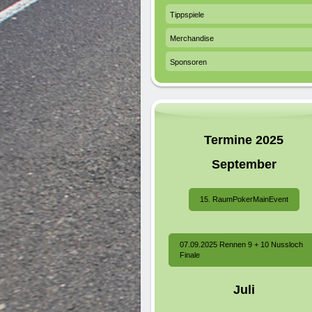
Tippspiele
Merchandise
Sponsoren
Termine 2025
September
15. RaumPokerMainEvent
07.09.2025 Rennen 9 + 10 Nussloch
Finale
Juli