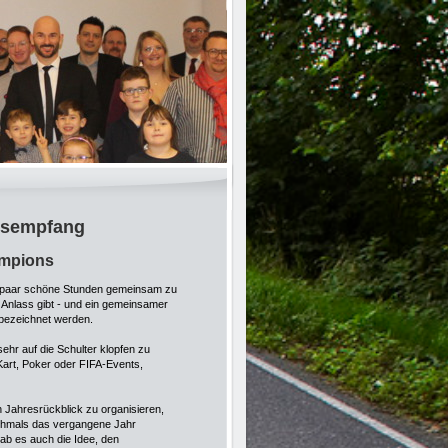
rsempfang
ampions
in paar schöne Stunden gemeinsam zu
nlass gibt - und ein gemeinsamer
 bezeichnet werden.
sehr auf die Schulter klopfen zu
Kart, Poker oder FIFA-Events,
 Jahresrückblick zu organisieren,
ochmals das vergangene Jahr
ab es auch die Idee, den