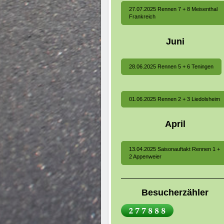
27.07.2025 Rennen 7 + 8 Meisenthal
Frankreich
Juni
28.06.2025 Rennen 5 + 6 Teningen
01.06.2025 Rennen 2 + 3 Liedolsheim
April
13.04.2025 Saisonauftakt Rennen 1 +
2 Appenweier
Besucherzähler