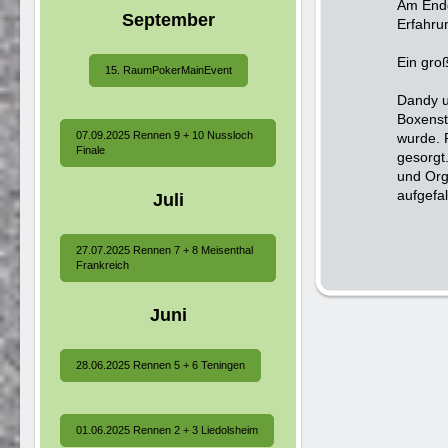
Am Ende
September
Erfahru
Ein gro
15. RaumPokerMainEvent
Dandy u
Boxenst
07.09.2025 Rennen 9 + 10 Nussloch
wurde. 
Finale
gesorgt
und Org
aufgefal
Juli
27.07.2025 Rennen 7 + 8 Meisenthal
Frankreich
Juni
28.06.2025 Rennen 5 + 6 Teningen
01.06.2025 Rennen 2 + 3 Liedolsheim