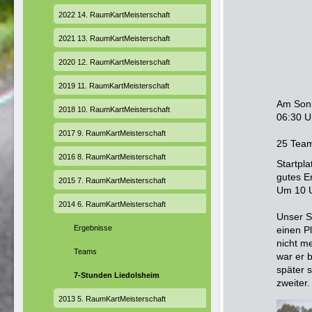
2022 14. RaumKartMeisterschaft
2021 13. RaumKartMeisterschaft
2020 12. RaumKartMeisterschaft
2019 11. RaumKartMeisterschaft
Am Sonn
2018 10. RaumKartMeisterschaft
06:30 U
2017 9. RaumKartMeisterschaft
25 Team
2016 8. RaumKartMeisterschaft
Startpl
gutes E
2015 7. RaumKartMeisterschaft
Um 10 U
2014 6. RaumKartMeisterschaft
Unser S
Ergebnisse
einen P
nicht m
Teams
war er b
später 
7-Stunden Liedolsheim
zweiter.
2013 5. RaumKartMeisterschaft