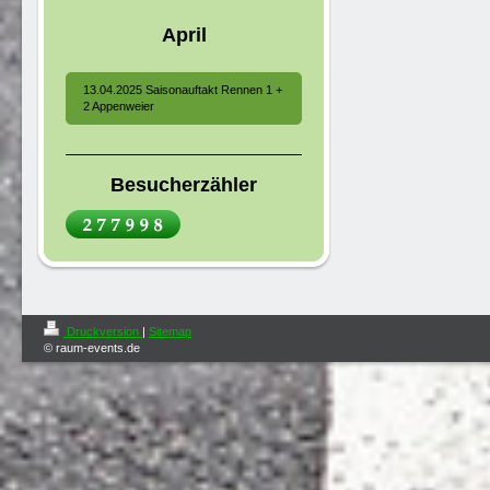
April
13.04.2025 Saisonauftakt Rennen 1 +
2 Appenweier
Besucherzähler
Druckversion
|
Sitemap
© raum-events.de