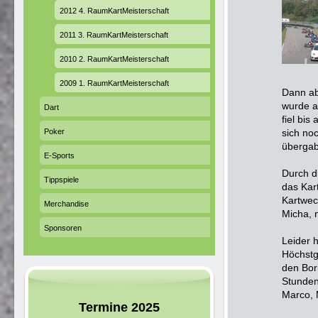
2012 4. RaumKartMeisterschaft
2011 3. RaumKartMeisterschaft
2010 2. RaumKartMeisterschaft
2009 1. RaumKartMeisterschaft
Dann ab
wurde a
Dart
fiel bis
Poker
sich noc
übergab
E-Sports
Durch d
Tippspiele
das Ka
Kartwec
Merchandise
Micha, n
Sponsoren
Leider 
Höchstg
den Bor
Stunden 
Marco, 
Termine 2025